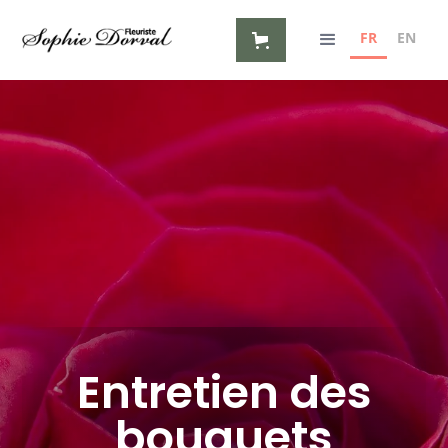
FR
EN
Entretien des
bouquets